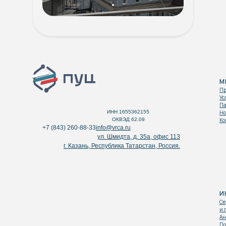
М
Пр
Ус
Па
ИНН 1655362155
Но
ОКВЭД 62.09
Ко
+7 (843) 260-88-33
info@vrca.ru
ул. Шмидта, д. 35а, офис 113
г. Казань, Республика Татарстан, Россия.
И
Се
и 
Ан
По