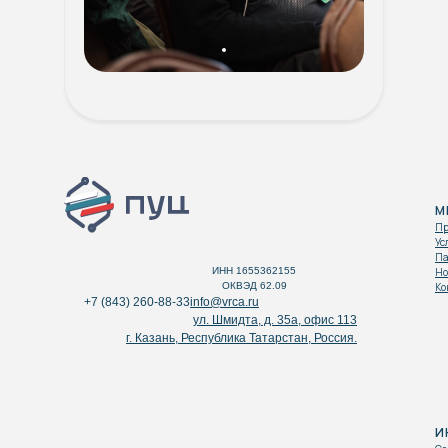
М
Пр
Ус
Па
ИНН 1655362155
Но
ОКВЭД 62.09
Ко
+7 (843) 260-88-33
info@vrca.ru
ул. Шмидта, д. 35а, офис 113
г. Казань, Республика Татарстан, Россия.
И