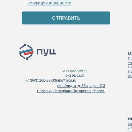
конфиденциальности
ОТПРАВИТЬ
М
Пр
Ус
Па
ИНН 1655362155
Но
ОКВЭД 62.09
Ко
+7 (843) 260-88-33
info@vrca.ru
ул. Шмидта, д. 35а, офис 113
г. Казань, Республика Татарстан, Россия.
И
Се
и 